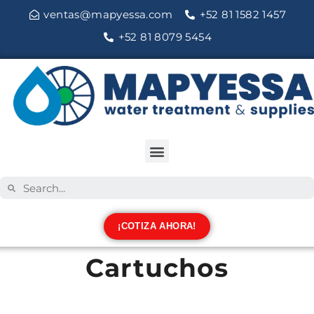
ventas@mapyessa.com
+52 81 1582 1457
+52 81 8079 5454
¡COTIZA AHORA!
Cartuchos